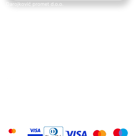
Darojković promet d.o.o.
Adresa sjedišta: Sajmišna 15, 10370 Dugo Selo
Adresa ureda: Trnošćica 15, 10370 Dugo Selo
Ostale informacije
Pronađite nas na Google Karti
Darojković travel d.o.o. putnička agencija
Darojković promet d.o.o.
Uvjeti korištenja
Opći uvjeti poslovanja
Opći uvjeti prijevoza
Načini plaćanja
Pravila privatnosti
© 2025 Darojković Promet. Sva
Pratite nas
prava pridržana. Izrada:
weblogic