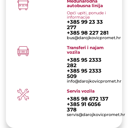
Međunarodna
autobusna linija
Opći upiti, ponude i
informacije
+385 99 23 33
277
+385 98 227 281
bus@darojkovicpromet.hr
Transferi i najam
vozila
+385 95 2333
282
+385 95 2333
509
info@darojkovicpromet.hr
Servis vozila
+385 98 672 137
+385 91 6056
378
servis@darojkovicpromet.hr