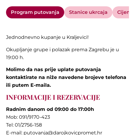
Program putovanja
Stanice ukrcaja
Cijena 
Jednodnevno kupanje u Kraljevici!
Okupljanje grupe i polazak prema Zagrebu je u
19:00 h.
Molimo da nas prije uplate putovanja
kontaktirate na niže navedene brojeve telefona
ili putem E-maila.
INFORMACIJE I REZERVACIJE
Radnim danom od 09:00 do 17:00h
Mob: 091/9170-423
Tel: 01/2756-158
E-mail:
putovanja@darojkovicpromet.hr